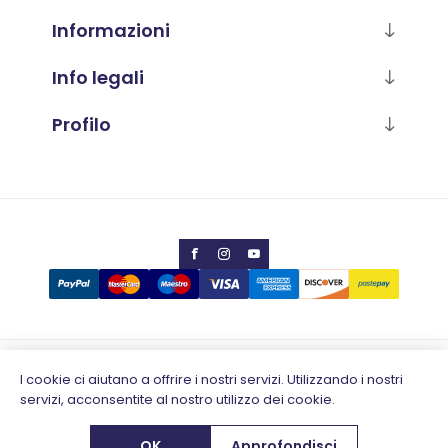
Informazioni
Info legali
Profilo
Copyright © 2026 Calabria Luana
I cookie ci aiutano a offrire i nostri servizi. Utilizzando i nostri
servizi, acconsentite al nostro utilizzo dei cookie.
Partita IVA 02796930648
Designed by
e-direct.it
OK
Approfondisci