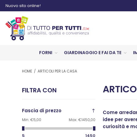
Nuovo sito online!
FORNI
GIARDINAGGIO E FAI DA TE
I
HOME
/
ARTICOLI PER LA CASA
ARTICO
FILTRA CON
Fascia di prezzo
Come arredare
idee per avere
Min:
€5,00
Max:
€1450,00
curiosità e m
5
1450