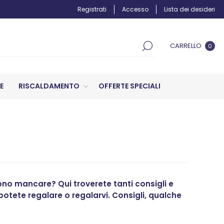
Registrati
Accesso
Lista dei desideri
CARRELLO
0
E
RISCALDAMENTO
OFFERTE SPECIALI
no mancare? Qui troverete tanti consigli e
 potete regalare o regalarvi. Consigli, qualche