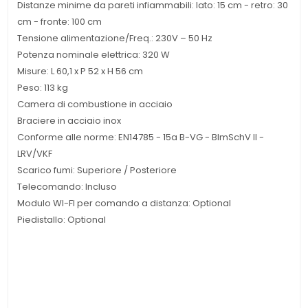
Distanze minime da pareti infiammabili: lato: 15 cm - retro: 30
cm - fronte: 100 cm
Tensione alimentazione/Freq.: 230V – 50 Hz
Potenza nominale elettrica: 320 W
Misure: L 60,1 x P 52 x H 56 cm
Peso: 113 kg
Camera di combustione in acciaio
Braciere in acciaio inox
Conforme alle norme: EN14785 - 15a B-VG - BImSchV II -
LRV/VKF
Scarico fumi: Superiore / Posteriore
Telecomando: Incluso
Modulo WI-FI per comando a distanza: Optional
Piedistallo: Optional