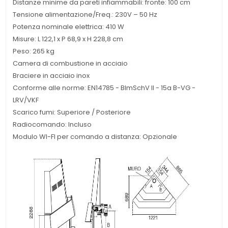
Distanze minime da pareti infiammabili: fronte: 100 cm
Tensione alimentazione/Freq.: 230V – 50 Hz
Potenza nominale elettrica: 410 W
Misure: L 122,1 x P 68,9 x H 228,8 cm
Peso: 265 kg
Camera di combustione in acciaio
Braciere in acciaio inox
Conforme alle norme: EN14785 - BImSchV II - 15a B-VG -
LRV/VKF
Scarico fumi: Superiore / Posteriore
Radiocomando: Incluso
Modulo WI-FI per comando a distanza: Opzionale