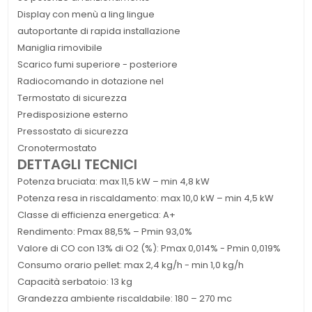
Display con menù a ling lingue
autoportante di rapida installazione
Maniglia rimovibile
Scarico fumi superiore - posteriore
Radiocomando in dotazione nel
Termostato di sicurezza
Predisposizione esterno
Pressostato di sicurezza
Cronotermostato
DETTAGLI TECNICI
Potenza bruciata: max 11,5 kW – min 4,8 kW
Potenza resa in riscaldamento: max 10,0 kW – min 4,5 kW
Classe di efficienza energetica: A+
Rendimento: Pmax 88,5% – Pmin 93,0%
Valore di CO con 13% di O2 (%): Pmax 0,014% - Pmin 0,019%
Consumo orario pellet: max 2,4 kg/h - min 1,0 kg/h
Capacità serbatoio: 13 kg
Grandezza ambiente riscaldabile: 180 – 270 mc