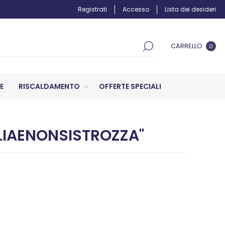
Registrati
Accesso
Lista dei desideri
CARRELLO
0
E
RISCALDAMENTO
OFFERTE SPECIALI
LIAENONSISTROZZA"