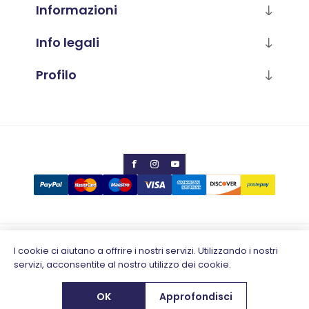
Informazioni
Info legali
Profilo
Copyright © 2026 Calabria Luana
I cookie ci aiutano a offrire i nostri servizi. Utilizzando i nostri
servizi, acconsentite al nostro utilizzo dei cookie.
Partita IVA 02796930648
Designed by
e-direct.it
OK
Approfondisci
Powered by
nopCommerce